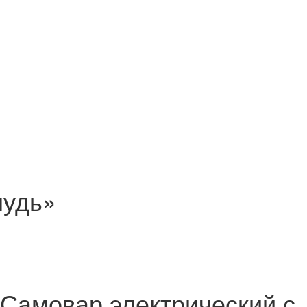
лудь»
Самовар электрический с