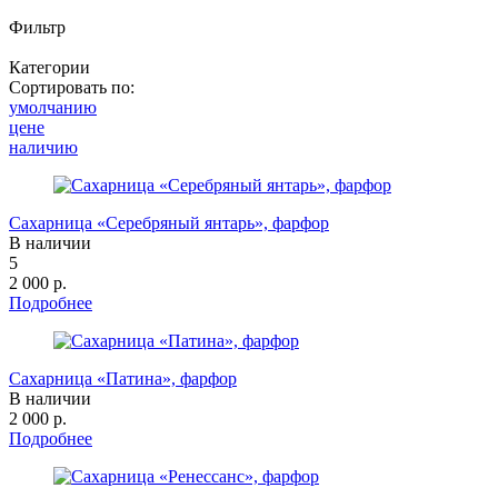
Фильтр
Категории
Цена
Сортировать по:
Куклы - грелки на чайники и самовары
умолчанию
—
Для топки и розжига
цене
Материал
Дровницы
наличию
Производитель
Подносы
Объем
Сахарницы
Выбрано:
Столики для самоваров
Показать
Сбросить все параметры
Сахарница «Серебряный янтарь», фарфор
Сувениры, книги
Показать товары
В наличии
Трубы
Свернуть фильтр
5
Уход за самоваром
2 000 р.
Чайники
Подробнее
Свернуть категории
Свернуть категории
Сахарница «Патина», фарфор
В наличии
2 000 р.
Подробнее