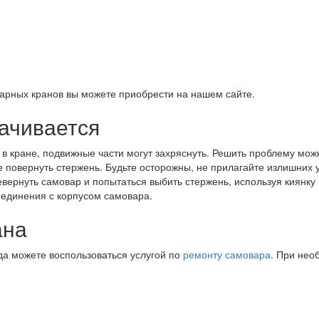
арных кранов вы можете приобрести на нашем сайте.
рачивается
 в кране, подвижные части могут захряснуть. Решить проблему мо
е повернуть стержень. Будьте осторожны, не прилагайте излишних у
ревернуть самовар и попытаться выбить стержень, используя киянк
оединения с корпусом самовара.
ана
да можете воспользоваться услугой по
ремонту самовара
. При нео