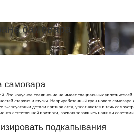
рана самовара
а самовара
кой. Это конусное соединение не имеет специальных уплотнителей,
остей стержня и втулки. Неприработанный кран нового самовара 
се эксплуатации детали притираются, уплотняются и течь самоустр
мента естественной притирки, воспользовавшись нашими советами
мизировать подкапывания