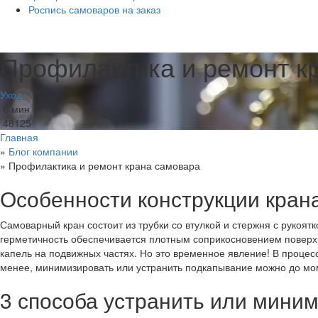
Роспись самоваров на заказ
Профилактика и ремонт к
Уход
6 мин
48125
Главная
»
Блог компании
»
Профилактика и ремонт крана самовара
Особенности конструкции кран
Самоварный кран состоит из трубки со втулкой и стержня с рукоят
герметичность обеспечивается плотным соприкосновением поверхн
капель на подвижных частях. Но это временное явление! В процес
менее, минимизировать или устранить подкапывание можно до мо
3 способа устранить или мини