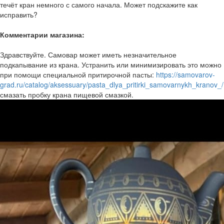
течёт кран немного с самого начала. Может подскажите как
исправить?
Комментарии магазина:
Здравствуйте. Самовар может иметь незначительное
подкапывание из крана. Устранить или минимизировать это можно
при помощи специальной притирочной пасты:
https://samovarov-
grad.ru/catalog/aksessuary/pasta_dlya_pritirki_samovarnykh_kranov_/
смазать пробку крана пищевой смазкой.