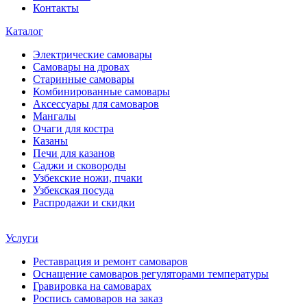
Контакты
Каталог
Электрические самовары
Cамовары на дровах
Старинные самовары
Комбинированные самовары
Аксессуары для самоваров
Мангалы
Очаги для костра
Казаны
Печи для казанов
Саджи и сковороды
Узбекские ножи, пчаки
Узбекская посуда
Распродажи и скидки
Услуги
Реставрация и ремонт самоваров
Оснащение самоваров регуляторами температуры
Гравировка на самоварах
Роспись самоваров на заказ